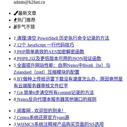
admin@h2fast.cn
最新文章
热门推荐
手气不错
1
清理/清空 PowerShell 历史执行命令记录的方法
2
12个 JavaScript 一行代码技巧
3
PHP简单高效的AES加密解密函数
4
PHP8.2以及更低版本可用的JSON验证函数
5
全面提升网站性能：自用Nginx中Brotli（br）与
Zstandard（zstd）压缩模块的配置
6
BT做种上传给迅雷下载没有速度怎么办，原因竟然是
有云端服务器审核文件红字
7
Git 简单6步清空所有commit记录的方法
8
Nginx反向代理本服务器其他端口的规则
1
阅客网 - 欢迎您的到来！
2
Centos系统还原官方yum源
3
WHMCS系统注释掉产品购买页面的NS选项