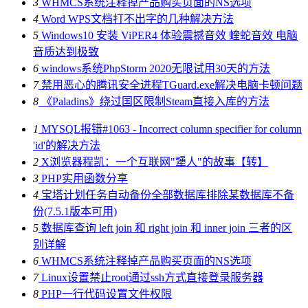
3
WHMCS系统注释掉产品购买页面的NS选项
4
Word WPS文档打不出字的几种解决方法
5
Windows10 安装 ViPER4 体验震撼音效 蝰蛇音效 电脑
音质达到极致
6
windows系统PhpStorm 2020无限试用30天的方法
7
禁用恶心的腾讯安全进程TGuard.exe解决电脑卡顿问题
8
《Paladins》绕过国区限制Steam直接入库的方法
1
MYSQL报错#1063 - Incorrect column specifier for column
'id'的解决方法
2
X浏览器程凯：一个互联网"犟人"的故事【转】
3
PHP实用函数分享
4
宝塔计划任务自动备份全部数据库排除某数据库不备
份(7.5.1版本可用)
5
数据库查询 left join 和 right join 和 inner join 三者的区
别详解
6
WHMCS系统注释掉产品购买页面的NS选项
7
Linux设置禁止root通过ssh方式直接登录服务器
8
PHP一行代码设置文件权限