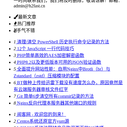
一时间联系我们，我们将及时删除，敬请谅解！邮箱：
admin@h2fast.cn
最新文章
热门推荐
手气不错
1
清理/清空 PowerShell 历史执行命令记录的方法
2
12个 JavaScript 一行代码技巧
3
PHP简单高效的AES加密解密函数
4
PHP8.2以及更低版本可用的JSON验证函数
5
全面提升网站性能：自用Nginx中Brotli（br）与
Zstandard（zstd）压缩模块的配置
6
BT做种上传给迅雷下载没有速度怎么办，原因竟然是
有云端服务器审核文件红字
7
Git 简单6步清空所有commit记录的方法
8
Nginx反向代理本服务器其他端口的规则
1
阅客网 - 欢迎您的到来！
2
Centos系统还原官方yum源