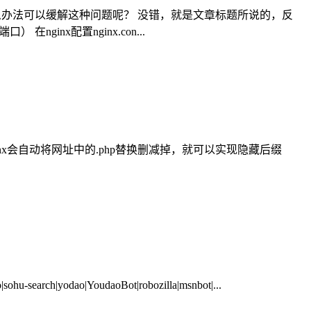
么办法可以缓解这种问题呢？ 没错，就是文章标题所说的，反
inx配置nginx.con...
样，我们在访问网站时nginx会自动将网址中的.php替换删减掉，就可以实现隐藏后缀
-search|yodao|YoudaoBot|robozilla|msnbot|...