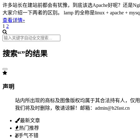
许多站长在建站前都会有犹豫，到底该选Apache好呢？还是
大家介绍一下两者的区别。 lamp 的全称是linux + apache + mysql +php 
查看详情»
1
2
搜索“
”的结果
声明
站内所出现的商标及图像版权均属于其合法持有人，仅用
我们将及时删除，敬请谅解！邮箱：admin@h2fast.cn
最新文章
热门推荐
手气不错