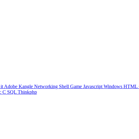
it
Adobe
Kangle
Networking
Shell
Game
Javascript
Windows
HTML
c
C
SQL
Thinkphp