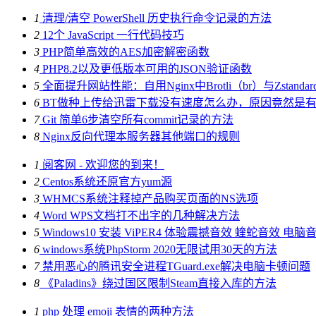
1
清理/清空 PowerShell 历史执行命令记录的方法
2
12个 JavaScript 一行代码技巧
3
PHP简单高效的AES加密解密函数
4
PHP8.2以及更低版本可用的JSON验证函数
5
全面提升网站性能：自用Nginx中Brotli（br）与Zstand
6
BT做种上传给迅雷下载没有速度怎么办，原因竟然是
7
Git 简单6步清空所有commit记录的方法
8
Nginx反向代理本服务器其他端口的规则
1
阅客网 - 欢迎您的到来！
2
Centos系统还原官方yum源
3
WHMCS系统注释掉产品购买页面的NS选项
4
Word WPS文档打不出字的几种解决方法
5
Windows10 安装 ViPER4 体验震撼音效 蝰蛇音效 电
6
windows系统PhpStorm 2020无限试用30天的方法
7
禁用恶心的腾讯安全进程TGuard.exe解决电脑卡顿问题
8
《Paladins》绕过国区限制Steam直接入库的方法
1
php 处理 emoji 表情的两种方法