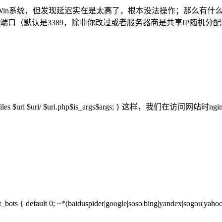
in系统，但发现延迟实在是太高了，根本没法操作；那么有什
（默认是3389，除非你改过或者服务器商是共享IP随机分配端口） 在ng
y_files $uri $uri/ $uri.php$is_args$args; } 这
ult 0; ~*(baiduspider|google|soso|bing|yandex|sogou|yahoo|sohu