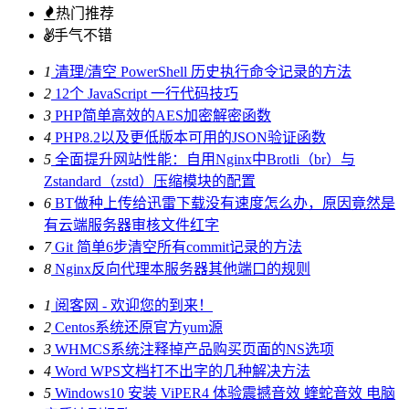
热门推荐
手气不错
1
清理/清空 PowerShell 历史执行命令记录的方法
2
12个 JavaScript 一行代码技巧
3
PHP简单高效的AES加密解密函数
4
PHP8.2以及更低版本可用的JSON验证函数
5
全面提升网站性能：自用Nginx中Brotli（br）与
Zstandard（zstd）压缩模块的配置
6
BT做种上传给迅雷下载没有速度怎么办，原因竟然是
有云端服务器审核文件红字
7
Git 简单6步清空所有commit记录的方法
8
Nginx反向代理本服务器其他端口的规则
1
阅客网 - 欢迎您的到来！
2
Centos系统还原官方yum源
3
WHMCS系统注释掉产品购买页面的NS选项
4
Word WPS文档打不出字的几种解决方法
5
Windows10 安装 ViPER4 体验震撼音效 蝰蛇音效 电脑