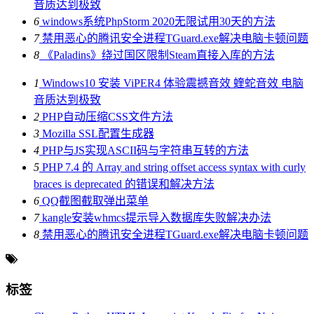
音质达到极致
6
windows系统PhpStorm 2020无限试用30天的方法
7
禁用恶心的腾讯安全进程TGuard.exe解决电脑卡顿问题
8
《Paladins》绕过国区限制Steam直接入库的方法
1
Windows10 安装 ViPER4 体验震撼音效 蝰蛇音效 电脑
音质达到极致
2
PHP自动压缩CSS文件方法
3
Mozilla SSL配置生成器
4
PHP与JS实现ASCII码与字符串互转的方法
5
PHP 7.4 的 Array and string offset access syntax with curly
braces is deprecated 的错误和解决方法
6
QQ截图截取弹出菜单
7
kangle安装whmcs提示导入数据库失败解决办法
8
禁用恶心的腾讯安全进程TGuard.exe解决电脑卡顿问题
标签