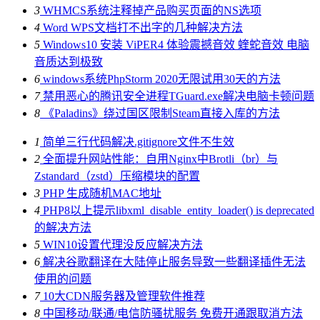
3
WHMCS系统注释掉产品购买页面的NS选项
4
Word WPS文档打不出字的几种解决方法
5
Windows10 安装 ViPER4 体验震撼音效 蝰蛇音效 电脑
音质达到极致
6
windows系统PhpStorm 2020无限试用30天的方法
7
禁用恶心的腾讯安全进程TGuard.exe解决电脑卡顿问题
8
《Paladins》绕过国区限制Steam直接入库的方法
1
简单三行代码解决.gitignore文件不生效
2
全面提升网站性能：自用Nginx中Brotli（br）与
Zstandard（zstd）压缩模块的配置
3
PHP 生成随机MAC地址
4
PHP8以上提示libxml_disable_entity_loader() is deprecated
的解决方法
5
WIN10设置代理没反应解决方法
6
解决谷歌翻译在大陆停止服务导致一些翻译插件无法
使用的问题
7
10大CDN服务器及管理软件推荐
8
中国移动/联通/电信防骚扰服务 免费开通跟取消方法