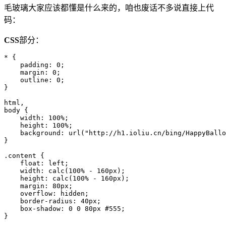
毛玻璃大家应该都懂是什么来的，咱也废话不多说直接上代
码：
CSS
部分：
* {

    padding: 0;

    margin: 0;

    outline: 0;

}

html,

body {

    width: 100%;

    height: 100%;

    background: url("http://h1.ioliu.cn/bing/HappyBallo
}

.content {

    float: left;

    width: calc(100% - 160px);

    height: calc(100% - 160px);

    margin: 80px;

    overflow: hidden;

    border-radius: 40px;

    box-shadow: 0 0 80px #555;

}
