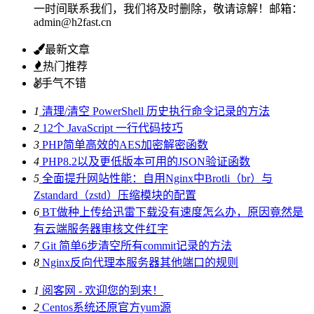
一时间联系我们，我们将及时删除，敬请谅解！邮箱：
admin@h2fast.cn
最新文章
热门推荐
手气不错
1
清理/清空 PowerShell 历史执行命令记录的方法
2
12个 JavaScript 一行代码技巧
3
PHP简单高效的AES加密解密函数
4
PHP8.2以及更低版本可用的JSON验证函数
5
全面提升网站性能：自用Nginx中Brotli（br）与
Zstandard（zstd）压缩模块的配置
6
BT做种上传给迅雷下载没有速度怎么办，原因竟然是
有云端服务器审核文件红字
7
Git 简单6步清空所有commit记录的方法
8
Nginx反向代理本服务器其他端口的规则
1
阅客网 - 欢迎您的到来！
2
Centos系统还原官方yum源