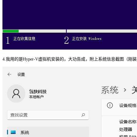
4.我用的是Hyper-V虚拟机安装的，大功告成，附上系统信息截图（刚装