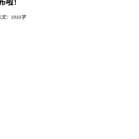
公布啦！
文：1910字
。