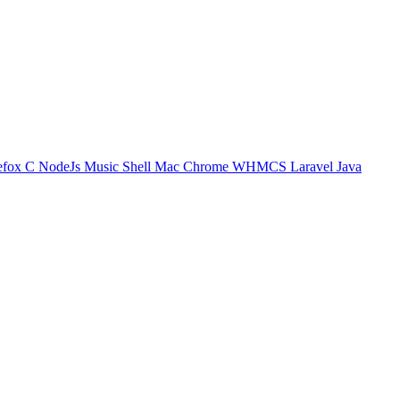
efox
C
NodeJs
Music
Shell
Mac
Chrome
WHMCS
Laravel
Java