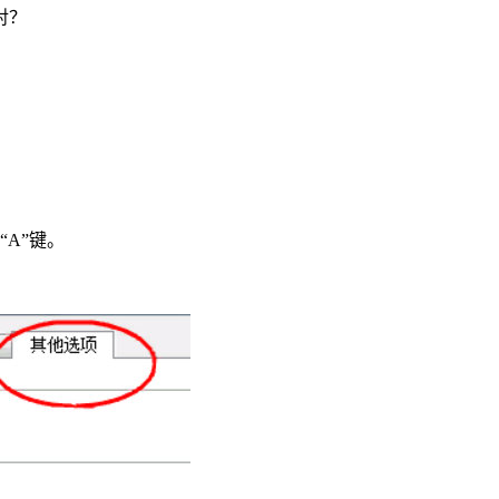
对？
“A”键。