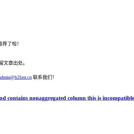
推荐了啦！
留文章出处。
admin@h2fast.cn
联系我们！
 contains nonaggregated column this is incompatib