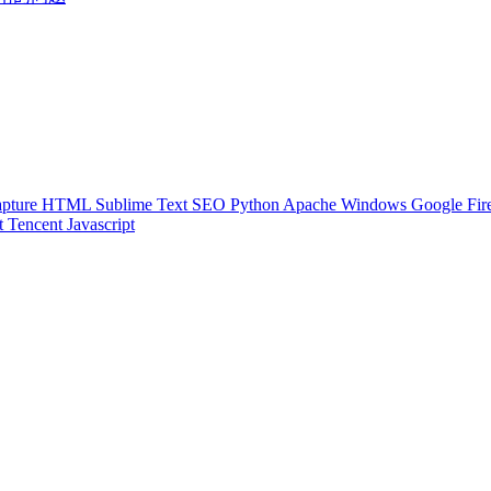
pture
HTML
Sublime Text
SEO
Python
Apache
Windows
Google
Fir
t
Tencent
Javascript