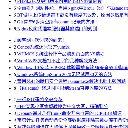
4
PHP8.2以及更低版本可用的JSON验证函数
5
全面提升网站性能：自用Nginx中Brotli（br）与Zstand
6
BT做种上传给迅雷下载没有速度怎么办，原因竟然是
7
Git 简单6步清空所有commit记录的方法
8
Nginx反向代理本服务器其他端口的规则
1
阅客网 - 欢迎您的到来！
2
Centos系统还原官方yum源
3
WHMCS系统注释掉产品购买页面的NS选项
4
Word WPS文档打不出字的几种解决方法
5
Windows10 安装 ViPER4 体验震撼音效 蝰蛇音效 电
6
windows系统PhpStorm 2020无限试用30天的方法
7
禁用恶心的腾讯安全进程TGuard.exe解决电脑卡顿问题
8
《Paladins》绕过国区限制Steam直接入库的方法
1
一行JS代码将全站变灰
2
PHP实现小写金额转换为中文大写，精确到分
3
Debian9通过几行Linux命令开启自带的TCP BBR加速
4
宝塔计划任务自动备份全部数据库排除某数据库不备份(7.
5
解决谷歌翻译在大陆停止服务导致一些翻译插件无法使