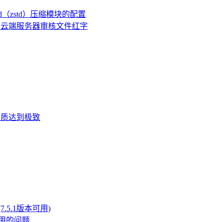
ard（zstd）压缩模块的配置
有云端服务器审核文件红字
脑音质达到极致
5.1版本可用)
用的问题