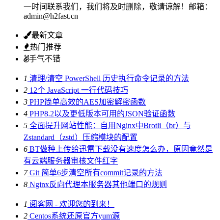
一时间联系我们，我们将及时删除，敬请谅解！邮箱：
admin@h2fast.cn
最新文章
热门推荐
手气不错
1
清理/清空 PowerShell 历史执行命令记录的方法
2
12个 JavaScript 一行代码技巧
3
PHP简单高效的AES加密解密函数
4
PHP8.2以及更低版本可用的JSON验证函数
5
全面提升网站性能：自用Nginx中Brotli（br）与
Zstandard（zstd）压缩模块的配置
6
BT做种上传给迅雷下载没有速度怎么办，原因竟然是
有云端服务器审核文件红字
7
Git 简单6步清空所有commit记录的方法
8
Nginx反向代理本服务器其他端口的规则
1
阅客网 - 欢迎您的到来！
2
Centos系统还原官方yum源