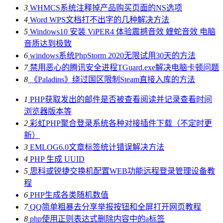
3
WHMCS系统注释掉产品购买页面的NS选项
4
Word WPS文档打不出字的几种解决方法
5
Windows10 安装 ViPER4 体验震撼音效 蝰蛇音效 电脑
音质达到极致
6
windows系统PhpStorm 2020无限试用30天的方法
7
禁用恶心的腾讯安全进程TGuard.exe解决电脑卡顿问题
8
《Paladins》绕过国区限制Steam直接入库的方法
1
PHP获取发出的邮件是否被查看阅读并记录查看时间
浏览器版本等
2
彩虹PHP聚合登录系统各种对接插件下载（不定时更
新）
3
EMLOG6.0文章标签统计错误解决方法
4
PHP 生成 UUID
5
思科或锐捷交换机配置WEB功能远程登录管理设备教
程
6
PHP生成各类随机数值
7
QQ简单粗暴去分享举报按钮和全屏打开网页教程
8
php使用正则表达式删除内容中的a标签