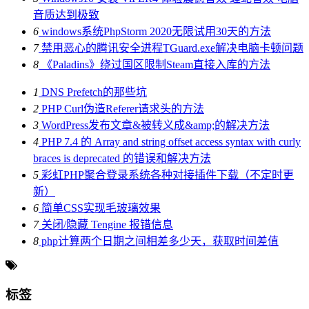
音质达到极致
6
windows系统PhpStorm 2020无限试用30天的方法
7
禁用恶心的腾讯安全进程TGuard.exe解决电脑卡顿问题
8
《Paladins》绕过国区限制Steam直接入库的方法
1
DNS Prefetch的那些坑
2
PHP Curl伪造Referer请求头的方法
3
WordPress发布文章&被转义成&amp;的解决方法
4
PHP 7.4 的 Array and string offset access syntax with curly
braces is deprecated 的错误和解决方法
5
彩虹PHP聚合登录系统各种对接插件下载（不定时更
新）
6
简单CSS实现毛玻璃效果
7
关闭/隐藏 Tengine 报错信息
8
php计算两个日期之间相差多少天，获取时间差值
标签