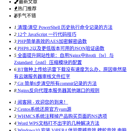
最新文章
热门推荐
手气不错
1
清理/清空 PowerShell 历史执行命令记录的方法
2
12个 JavaScript 一行代码技巧
3
PHP简单高效的AES加密解密函数
4
PHP8.2以及更低版本可用的JSON验证函数
5
全面提升网站性能：自用Nginx中Brotli（br）与
Zstandard（zstd）压缩模块的配置
6
BT做种上传给迅雷下载没有速度怎么办，原因竟然是
有云端服务器审核文件红字
7
Git 简单6步清空所有commit记录的方法
8
Nginx反向代理本服务器其他端口的规则
1
阅客网 - 欢迎您的到来！
2
Centos系统还原官方yum源
3
WHMCS系统注释掉产品购买页面的NS选项
4
Word WPS文档打不出字的几种解决方法
5
Windows10 安装 ViPER4 体验震撼音效 蝰蛇音效 电脑